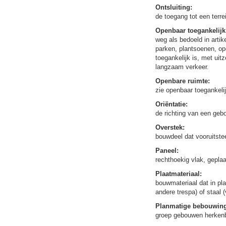
Ontsluiting:
de toegang tot een terr
Openbaar toegankelijk
weg als bedoeld in arti
parken, plantsoenen, op
toegankelijk is, met uit
langzaam verkeer.
Openbare ruimte:
zie openbaar toegankeli
Oriëntatie:
de richting van een geb
Overstek:
bouwdeel dat vooruitste
Paneel:
rechthoekig vlak, geplaa
Plaatmateriaal:
bouwmateriaal dat in pla
andere trespa) of staal (
Planmatige bebouwing
groep gebouwen herkenb