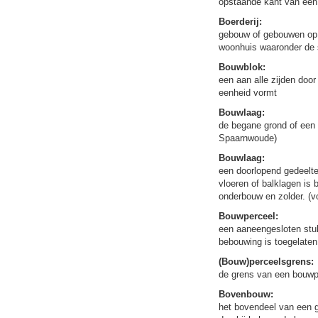
opstaande kant van een 
Boerderij:
gebouw of gebouwen op e
woonhuis waaronder de 
Bouwblok:
een aan alle zijden do
eenheid vormt
Bouwlaag:
de begane grond of een
Spaarnwoude)
Bouwlaag:
een doorlopend gedeelte 
vloeren of balklagen is 
onderbouw en zolder. (
Bouwperceel:
een aaneengesloten stuk
bebouwing is toegelaten
(Bouw)perceelsgrens:
de grens van een bouwp
Bovenbouw:
het bovendeel van een 