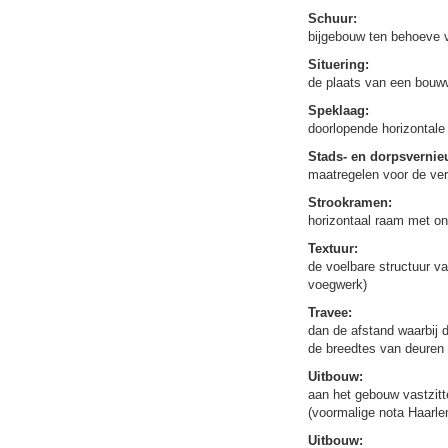
Schuur:
bijgebouw ten behoeve 
Situering:
de plaats van een bouww
Speklaag:
doorlopende horizontale
Stads- en dorpsvernie
maatregelen voor de ve
Strookramen:
horizontaal raam met ond
Textuur:
de voelbare structuur v
voegwerk)
Travee:
dan de afstand waarbij d
de breedtes van deuren 
Uitbouw:
aan het gebouw vastzitt
(voormalige nota Haarl
Uitbouw: