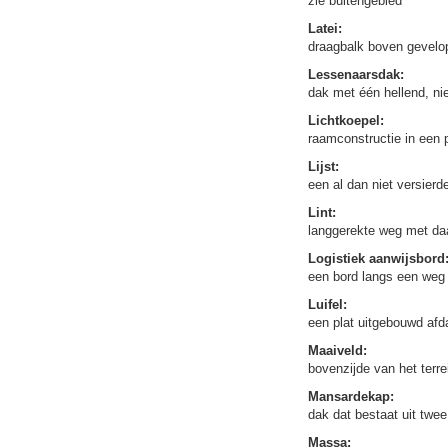
zie buitengebied
Latei:
draagbalk boven gevelo
Lessenaarsdak:
dak met één hellend, ni
Lichtkoepel:
raamconstructie in een 
Lijst:
een al dan niet versierd
Lint:
langgerekte weg met da
Logistiek aanwijsbord
een bord langs een weg 
Luifel:
een plat uitgebouwd afd
Maaiveld:
bovenzijde van het terr
Mansardekap:
dak dat bestaat uit twe
Massa: