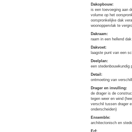
Dakopbouw:
is een toevoeging aan 
volume op het oorspronke
oorspronkelijke dak vera
woonoppervlak te vergro
Dakraam:
raam in een hellend dak
Dakvoet:
laagste punt van een sc
Deelplan:
een stedenbouwkundig pl
Detail:
ontmoeting van verschil
Drager en invulling:
de drager is de constru
tegen weer en wind (heef
verschil tussen drager e
onderscheiden)
Ensemble:
architectonisch en ste
Erf: