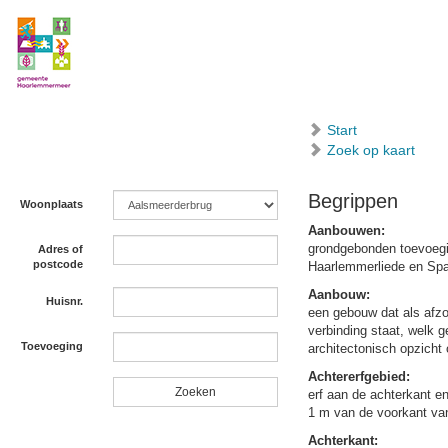
Start
Zoek op kaart
Begrippen
Woonplaats
Aanbouwen:
grondgebonden toevoegi
Adres of
postcode
Haarlemmerliede en Sp
Aanbouw:
Huisnr.
een gebouw dat als afzo
verbinding staat, welk 
Toevoeging
architectonisch opzicht
Achtererfgebied:
erf aan de achterkant e
1 m van de voorkant va
Achterkant: