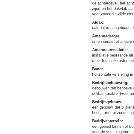
de achtergevel, het acht
zijerf en het dakvlak a
voor zover die zijde nie
Afdak:
dak dat is aangebracht
Antennedrager:
antennemast of andere c
Antenne-installatie:
installatie bestaande ui
meer techniekkasten opg
Band:
horizontale versiering i
Bedrijfsbebouwing:
gebouwen ten behoeve v
utilitair karakter (voo
Bedrijfsgebouw:
een gebouw, dat blijkens
bedrijf, met uitzonderin
Bedrijventerrein:
een gebied binnen of bu
voor de vestiging van c